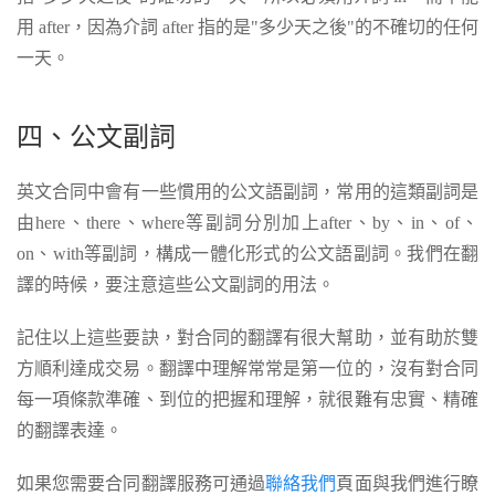
用 after，因為介詞 after 指的是"多少天之後"的不確切的任何
一天。
四、公文副詞
英文合同中會有一些慣用的公文語副詞，常用的這類副詞是
由here、there、where等副詞分別加上after、by、in、of、
on、with等副詞，構成一體化形式的公文語副詞。我們在翻
譯的時候，要注意這些公文副詞的用法。
記住以上這些要訣，對合同的翻譯有很大幫助，並有助於雙
方順利達成交易。翻譯中理解常常是第一位的，沒有對合同
每一項條款準確、到位的把握和理解，就很難有忠實、精確
的翻譯表達。
如果您需要合同翻譯服務可通過
聯絡我們
頁面與我們進行瞭