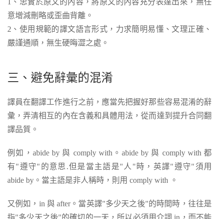
1、忠實於原文的內容，將原文的內容充分表達出來，無任
意增減刪略或歪曲背離。
2、使用規範的譯文語言形式，力求簡明易懂、文理正確、
嚴謹通順，無生硬晦澀之處。
三、避免辭彙的混淆
譯員在翻譯工作進行之前，應當先把握好那些容易混淆的辭
彙，弄清相互的內在含義和具體用法，從而達到提升合同翻
譯品質。
例如，abide by 與 comply with。abide by 與 comply with 都
有"遵守"的意思.但是當主語是"人"時，英譯"遵守"須用
abide by。當主語是非人稱時，則用 comply with 。
又例如，in 與 after。當英譯"多少天之後"的時間時，往往是
指"多少天之後"的確切的一天，所以必須用介詞 in，而不能